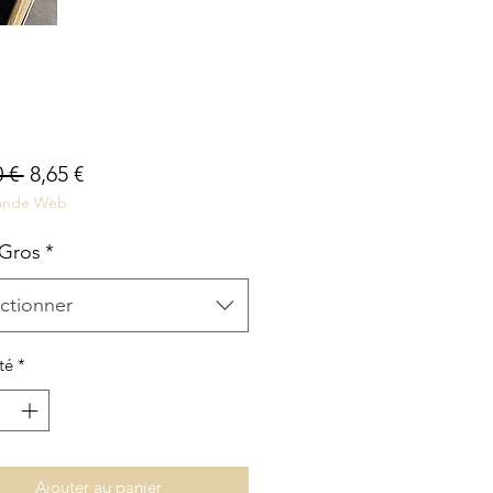
Prix
Prix
 € 
8,65 €
nde Web
original
promotionnel
 Gros
*
ctionner
té
*
Ajouter au panier