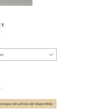
Prix
 €
eb
inal
promotionnel
er
ck
lorsque cet article est disponible