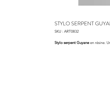
STYLO SERPENT GUY
SKU : ART0832
Stylo
serpent Guyane
en résine. U