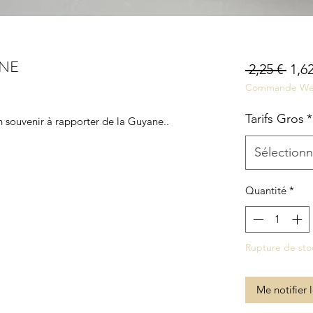
ANE
Prix
 2,25 € 
1,62
Commande W
orig
Tarifs Gros
*
n souvenir à rapporter de la Guyane..
Sélectionn
Quantité
*
Rupture de sto
Me notifier 