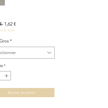
Prix
Prix
€ 
1,62 €
nde Web
original
promotionnel
 Gros
*
ctionner
té
*
Ajouter au panier