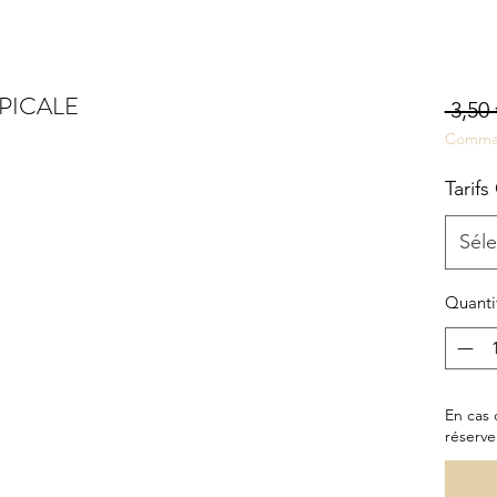
PICALE
 3,50 
Comma
Tarifs
Séle
Quanti
En cas 
réserve