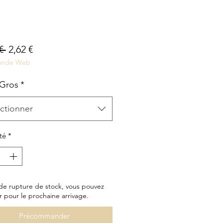
Prix
Prix
€ 
2,62 €
nde Web
original
promotionnel
 Gros
*
ctionner
té
*
de rupture de stock, vous pouvez
r pour le prochaine arrivage.
Précommander