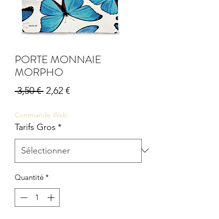
PORTE MONNAIE
MORPHO
Prix
Prix
 3,50 € 
2,62 €
original
promotionnel
Commande Web
Tarifs Gros
*
Quantité
*