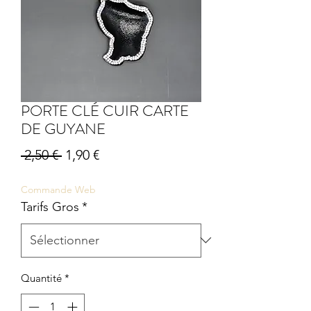
PORTE CLÉ CUIR CARTE
DE GUYANE
Prix
Prix
 2,50 € 
1,90 €
original
promotionnel
Commande Web
Tarifs Gros
*
Quantité
*