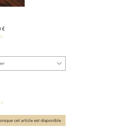
Prix
 €
eb
inal
promotionnel
er
ck
lorsque cet article est disponible