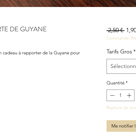
RTE DE GUYANE
Prix
 2,50 € 
1,90
Commande W
orig
Tarifs Gros
*
Un cadeau à rapporter de la Guyane pour
Sélectionn
Quantité
*
Rupture de sto
Me notifier 