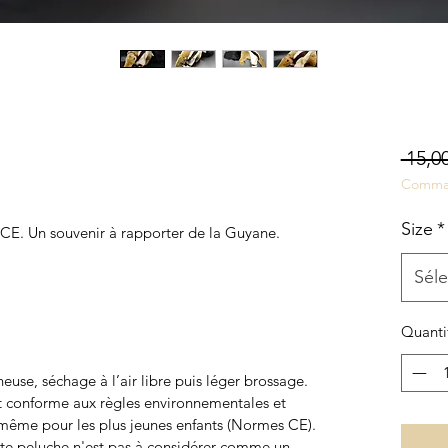
 15,00
Comma
Size
*
CE. Un souvenir à rapporter de la Guyane.
Séle
Quanti
use, séchage à l’air libre puis léger brossage.
st conforme aux règles environnementales et
même pour les plus jeunes enfants (Normes CE).
cette peluche n'est pas à considérer comme un