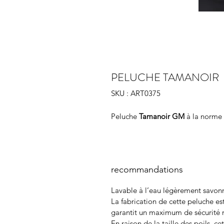
PELUCHE TAMANOIR
SKU : ART0375
Peluche
Tamanoir GM
à la norme 
recommandations
Lavable à l’eau légèrement savonne
La fabrication de cette peluche e
garantit un maximum de sécurité 
En raison de la taille des poils, 