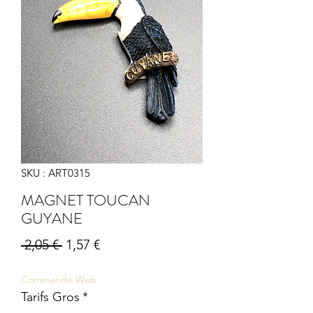
SKU : ART0315
MAGNET TOUCAN
GUYANE
Prix
Prix
 2,05 € 
1,57 €
original
promotionnel
Commande Web
Tarifs Gros
*