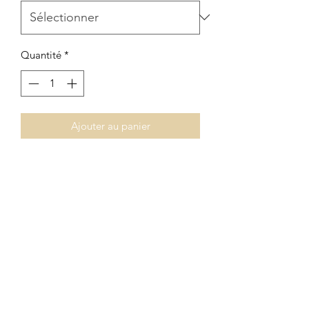
Quantité
*
Ajouter au panier
Magnet
toucan en résine, idéal pour
accrocher sur un frigo.
Détails de l'article
Fabriqué en résine.
Formulaire d'abonnement