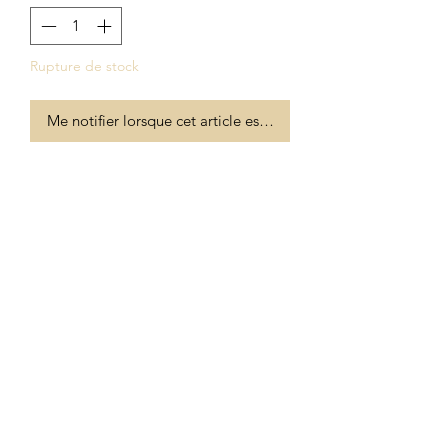
Rupture de stock
Me notifier lorsque cet article est disponible
Magnet rigide finition soft touch.
Détails de l'article
Finition soft touch
Taille 5 par 5 cm
Formulaire d'abonnement
OK