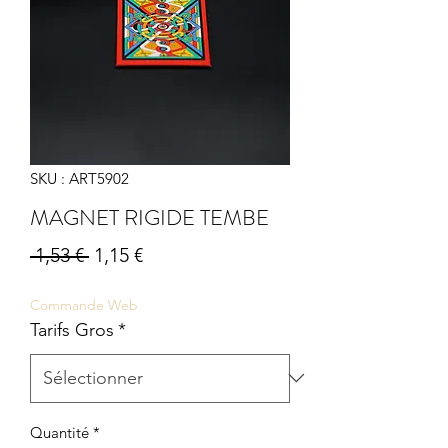
SKU : ART5902
MAGNET RIGIDE TEMBE
Prix
Prix
 1,53 € 
1,15 €
original
promotionnel
Commande Web
Tarifs Gros
*
Quantité
*