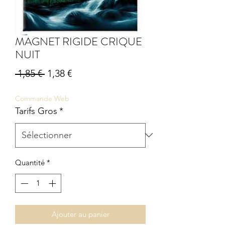
MAGNET RIGIDE CRIQUE
NUIT
Prix
Prix
 1,85 € 
1,38 €
original
promotionnel
Commande Web
Tarifs Gros
*
Quantité
*
Ajouter au panier