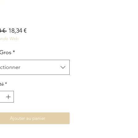
Prix
Prix
 € 
18,34 €
nde Web
original
promotionnel
 Gros
*
ctionner
té
*
Ajouter au panier