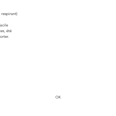
 respirant)
acile
es, été
orter.
Formulaire d'abonnement
OK