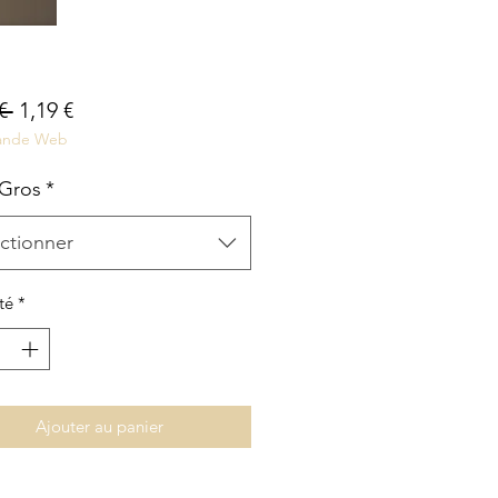
Prix
Prix
€ 
1,19 €
nde Web
original
promotionnel
 Gros
*
ctionner
té
*
Ajouter au panier