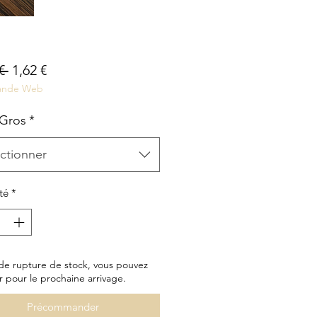
Prix
Prix
€ 
1,62 €
nde Web
original
promotionnel
 Gros
*
ctionner
té
*
de rupture de stock, vous pouvez
r pour le prochaine arrivage.
Précommander