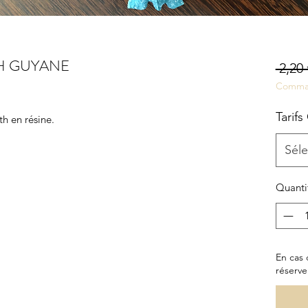
TH GUYANE
 2,20 
Comma
Tarifs
th en résine.
Séle
Quanti
En cas 
réserve