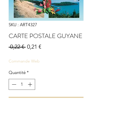
SKU : ART4327
CARTE POSTALE GUYANE
Prix
Prix
 0,22 € 
0,21 €
original
promotionnel
Commande Web
Quantité
*
Ajouter au panier