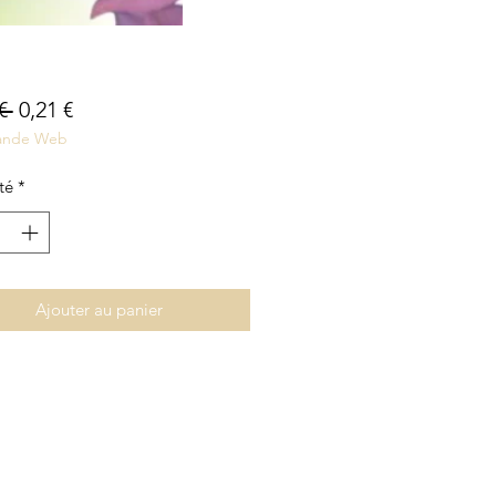
Prix
Prix
€ 
0,21 €
nde Web
original
promotionnel
té
*
Ajouter au panier