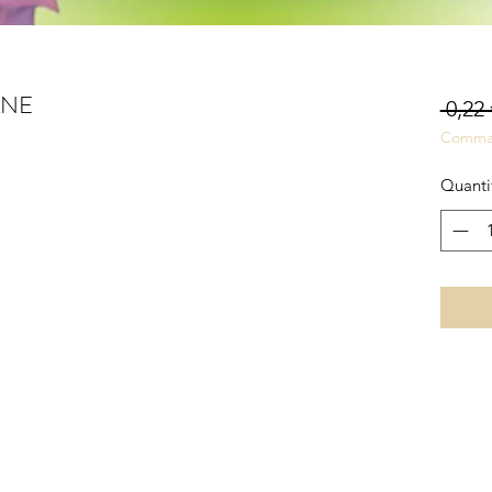
ANE
 0,22 
Comma
Quanti