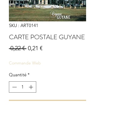
SKU : ART0141
CARTE POSTALE GUYANE
Prix
Prix
 0,22 € 
0,21 €
original
promotionnel
Commande Web
Quantité
*
Ajouter au panier