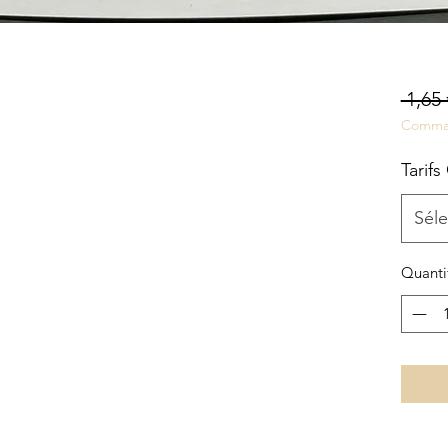
 1,65 
Comma
Tarifs
Séle
Quanti