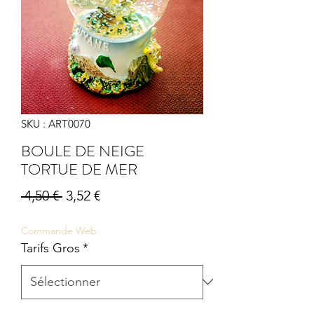
SKU : ART0070
BOULE DE NEIGE
TORTUE DE MER
Prix
Prix
 4,50 € 
3,52 €
original
promotionnel
Commande Web
Tarifs Gros
*