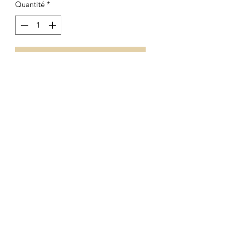
Quantité
*
Ajouter au panier
Boule de neige
avec une tortue de mer
en résine. Un souvenir à rapporter de la
Guyane.
Formulaire d'abonnement
OK